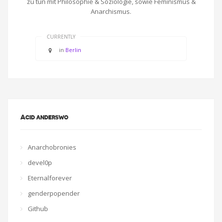
zu tun mit Philosophie & Soziologie, sowie Feminismus &
Anarchismus.
CURRENTLY
in
Berlin
Acid anderswo
Anarchobronies
devel0p
Eternalforever
genderpopender
Github