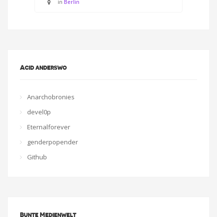
in
Berlin
Acid anderswo
Anarchobronies
devel0p
Eternalforever
genderpopender
Github
Bunte Medienwelt