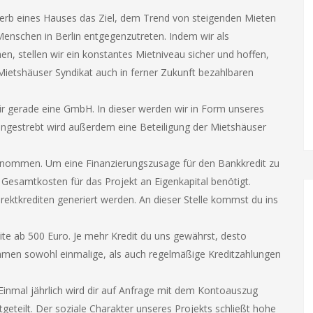
erb eines Hauses das Ziel, dem Trend von steigenden Mieten
enschen in Berlin entgegenzutreten. Indem wir als
, stellen wir ein konstantes Mietniveau sicher und hoffen,
etshäuser Syndikat auch in ferner Zukunft bezahlbaren
wir gerade eine GmbH. In dieser werden wir in Form unseres
 angestrebt wird außerdem eine Beteiligung der Mietshäuser
enommen. Um eine Finanzierungszusage für den Bankkredit zu
Gesamtkosten für das Projekt an Eigenkapital benötigt.
ektkrediten generiert werden. An dieser Stelle kommst du ins
dite ab 500 Euro. Je mehr Kredit du uns gewährst, desto
hmen sowohl einmalige, als auch regelmäßige Kreditzahlungen
inmal jährlich wird dir auf Anfrage mit dem Kontoauszug
geteilt. Der soziale Charakter unseres Projekts schließt hohe