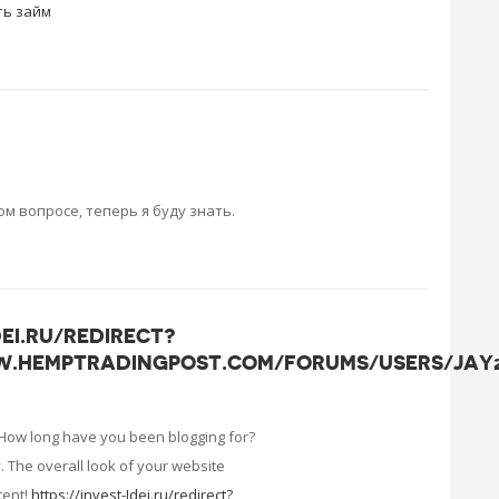
ть займ
м вопросе, теперь я буду знать.
DEI.RU/REDIRECT?
.HEMPTRADINGPOST.COM/FORUMS/USERS/JAY25
 How long have you been blogging for?
 The overall look of your website
tent!
https://invest-Idei.ru/redirect?