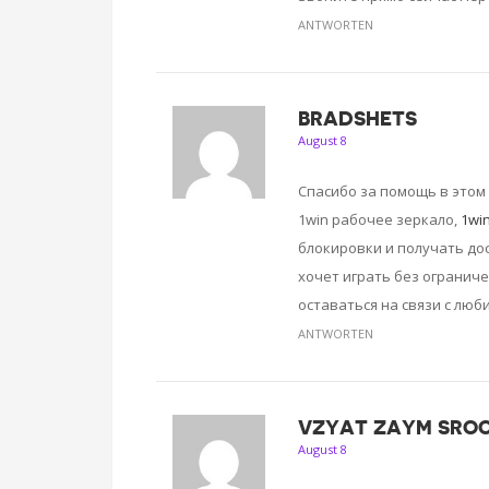
ANTWORTEN
BRADSHETS
August 8
Спасибо за помощь в этом
1win рабочее зеркало,
1win
блокировки и получать дос
хочет играть без огранич
оставаться на связи с люб
ANTWORTEN
VZYAT ZAYM SROC
August 8