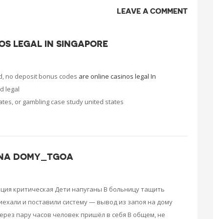
LEAVE A COMMENT
OS LEGAL IN SINGAPORE
d, no deposit bonus codes
are online casinos legal In
d legal
ates, or gambling case study united states
 NA DOMY_TGOA
ация критическая Дети напуганы В больницу тащить
иехали и поставили систему — вывод из запоя на дому
ерез пару часов человек пришёл в себя В общем, не