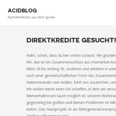
ACIDBLOG
Nachdenkliches aus dem Sprawl
DIREKTKREDITE GESUCHT
Hallo, schön, dass du hier vorbei schaust. Wir gründ
Wir, das ist ein Zusammenschluss aus momentan kna
Mitte 20 bis Anfang 30, studieren und arbeiten in unt
nach einer gemeinschaftlichen Form des Zusammenlebe
Nebeneinander sein wollen, führt uns zusammen, um
Wir wollen damit einen Ort schaffen, in dem wir vers
Mietverhältnissen kaum möglich ist: unseren Wohnrau
gegenseitig bei großen und kleinen Problemen im Allt
bieten. Das Hausprojekt ist als Mehrgenerationenproj
Größen willkommen sind.