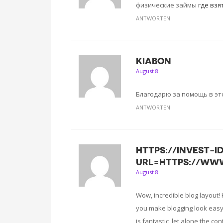
физические займы
где взя
ANTWORTEN
KIABON
August 8
Благодарю за помощь в это
ANTWORTEN
HTTPS://INVEST-I
URL=HTTPS://WWW
August 8
Wow, incredible blog layout!
you make blogging look easy.
is fantastic, let alone the con