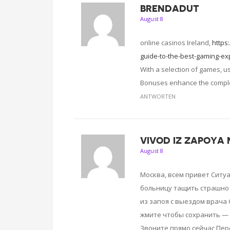
BRENDADUT
August 8
online casinos Ireland,
https
guide-to-the-best-gaming-e
With a selection of games, us
Bonuses enhance the complet
ANTWORTEN
VIVOD IZ ZAPOYA
August 8
Москва, всем привет Ситу
больницу тащить страшно 
из запоя с выездом врача 
жмите чтобы сохранить — 
Звоните прямо сейчас Пер