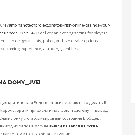
://revamp.nanotechproject.org/top-irish-online-casinos-your-
xperiences-797296421/
deliver an exciting setting for players.
ers can delight in slots, poker, and live dealer options.
e gaming experience, attracting gamblers.
 NA DOMY_JVEI
ация критическая Родственники не знают что делать В
Короче, врачи приехали и поставили систему — вывод
Сняли ломку и стабилизировали состояние В общем,
вывод из запоя в москве
вывод из запоя в москве
ешлите тем кто в такой же ситуации