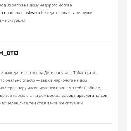
од из запоя на дому недорого москва
oya-na-domu-moskva.ru
Не ждите пока станет хуже
й же ситуации
M_BTEI
не выходит из штопора Дети напуганы Таблетки не
это реально спасло — вызов нарколога на дом
ых Через пару часов человек пришёл в себя В общем,
вызов нарколога на дом москва
вызов нарколога на дом
ас Перешлите тем кто в такой же ситуации