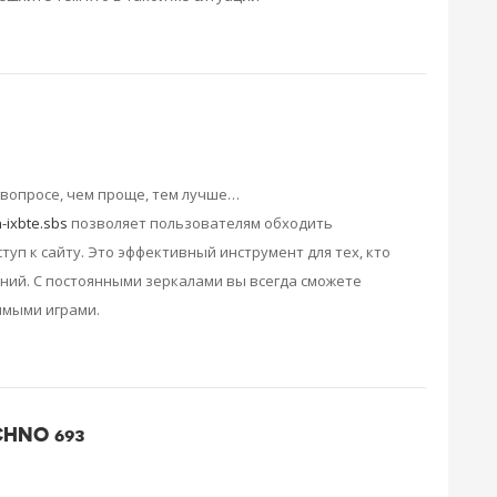
 вопросе, чем проще, тем лучше…
-ixbte.sbs
позволяет пользователям обходить
туп к сайту. Это эффективный инструмент для тех, кто
ений. С постоянными зеркалами вы всегда сможете
имыми играми.
HNO 693