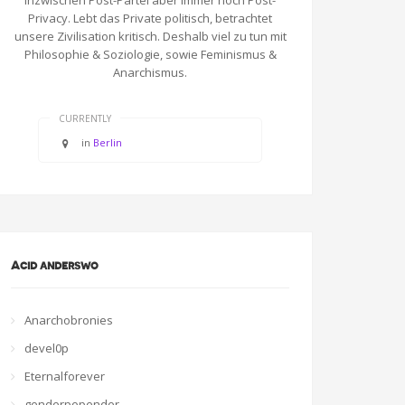
Inzwischen Post-Partei aber immer noch Post-
Privacy. Lebt das Private politisch, betrachtet
unsere Zivilisation kritisch. Deshalb viel zu tun mit
Philosophie & Soziologie, sowie Feminismus &
Anarchismus.
CURRENTLY
in
Berlin
Acid anderswo
Anarchobronies
devel0p
Eternalforever
genderpopender