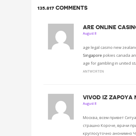
135.817 COMMENTS
ARE ONLINE CASIN
August 8
age legal casino new zealan
Singapore
pokies canada an
age for gambling in united st
ANTWORTEN
VIVOD IZ ZAPOYA
August 8
Москва, всем привет Ситу
страшно Короче, врачи пр
круглосуточно анонимно Ч