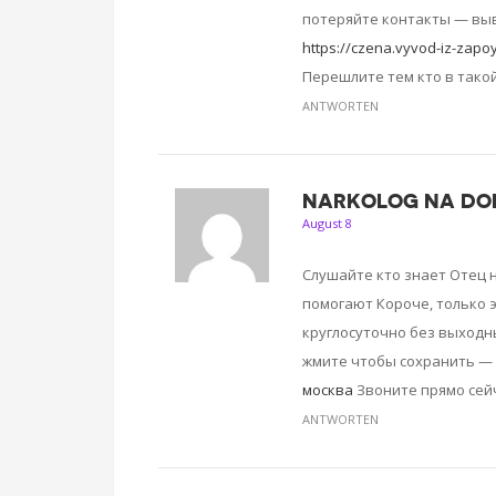
потеряйте контакты — выв
https://czena.vyvod-iz-zap
Перешлите тем кто в тако
ANTWORTEN
NARKOLOG NA DO
August 8
Слушайте кто знает Отец 
помогают Короче, только 
круглосуточно без выходн
жмите чтобы сохранить — 
москва
Звоните прямо сейч
ANTWORTEN