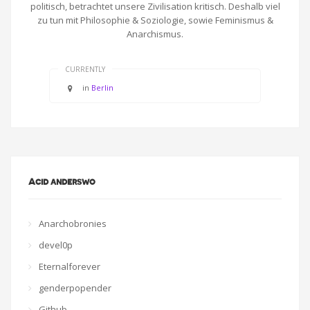
politisch, betrachtet unsere Zivilisation kritisch. Deshalb viel
zu tun mit Philosophie & Soziologie, sowie Feminismus &
Anarchismus.
CURRENTLY
in
Berlin
Acid anderswo
Anarchobronies
devel0p
Eternalforever
genderpopender
Github