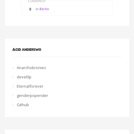
CURRENTLY
in
Berlin
Acid anderswo
Anarchobronies
devel0p
Eternalforever
genderpopender
Github