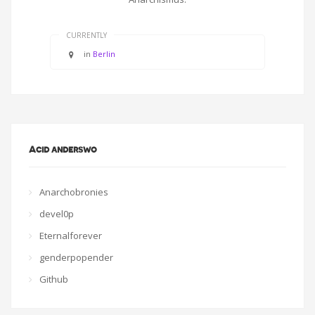
CURRENTLY
in
Berlin
Acid anderswo
Anarchobronies
devel0p
Eternalforever
genderpopender
Github