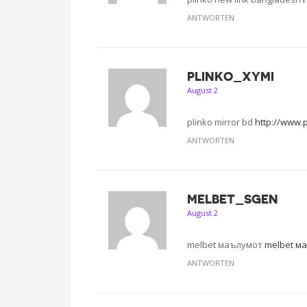
ANTWORTEN
PLINKO_XYMI
August 2
plinko mirror bd
http://www.p
ANTWORTEN
MELBET_SGEN
August 2
melbet маълумот
melbet м
ANTWORTEN