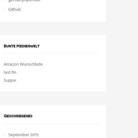
Github
Bunte Medienwelt
Amazon Wunschliste
last.fm
Suppe
Geschriebenes
September 2015