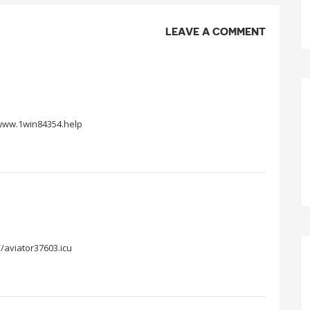
LEAVE A COMMENT
/www.1win84354.help
//aviator37603.icu