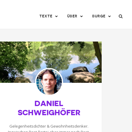
TEXTE
ÜBER
BURGE
DANIEL
SCHWEIGHÖFER
Gelegenheitsdichter & Gewohnheitsdenker.