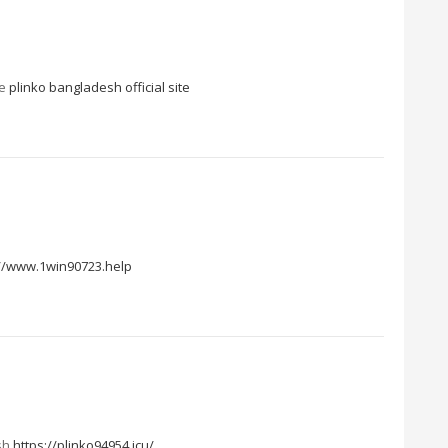
te
plinko bangladesh official site
://www.1win90723.help
sh
https://plinko94954.icu/