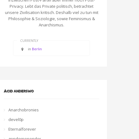
Inzwischen Post-Partei aber immer noch Post-
Privacy. Lebt das Private politisch, betrachtet
unsere Zivilisation kritisch. Deshalb viel zu tun mit
Philosophie & Soziologie, sowie Feminismus &
Anarchismus.
CURRENTLY
in
Berlin
Acid anderswo
Anarchobronies
devel0p
Eternalforever
genderpopender