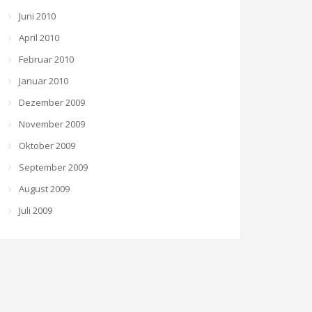
Juni 2010
April 2010
Februar 2010
Januar 2010
Dezember 2009
November 2009
Oktober 2009
September 2009
August 2009
Juli 2009