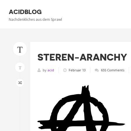
ACIDBLOG
Nachdenkliches aus dem Sprawl
T
STEREN-ARANCHY
T
by
acid
Februar 13
655 Comments