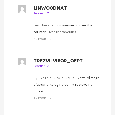
LINWOODNAT
Februar 17
Iver Therapeutics:
ivermectin over the
counter
– Iver Therapeutics
ANTWORTEN
TREZVII VIBOR_OEPT
Februar 17
РўСЂРµР·РІС‹Р№ РІС‹Р±РѕСЂ
http://limage-
ufa.ru/narkolog-na-dom-v-rostove-na-
donu/
.
ANTWORTEN