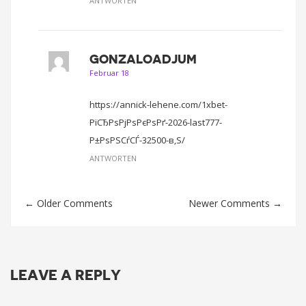
ANTWORTEN
GONZALOADJUM
Februar 18
https://annick-lehene.com/1xbet-
РїСЂРѕРјРѕРєРѕРґ-2026-last777-
Р±РѕРЅСѓСЃ-32500-в‚Ѕ/
ANTWORTEN
← Older Comments
Newer Comments →
LEAVE A REPLY