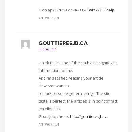
1win apk Бишкек скачать
1win79230.help
ANTWORTEN
GOUTTIERESJB.CA
Februar 17
I think this is one of the such a lot significant
information for me.
And i’m satisfied reading your article.
However want to
remark on some general things, The site
taste is perfect, the articles is in point of fact
excellent : D.
Good job, cheers
http://gouttieresjb.ca
ANTWORTEN