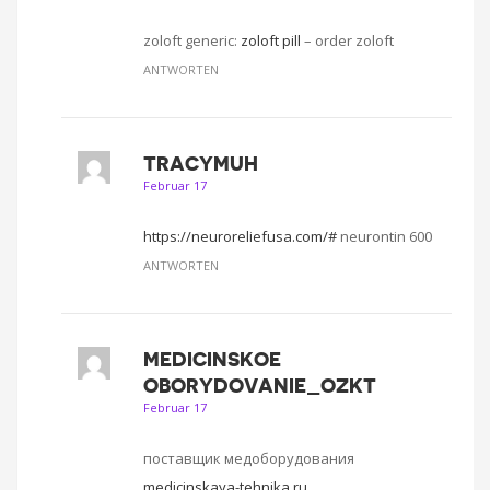
zoloft generic:
zoloft pill
– order zoloft
ANTWORTEN
TRACYMUH
Februar 17
https://neuroreliefusa.com/#
neurontin 600
ANTWORTEN
MEDICINSKOE
OBORYDOVANIE_OZKT
Februar 17
поставщик медоборудования
medicinskaya-tehnika.ru
.