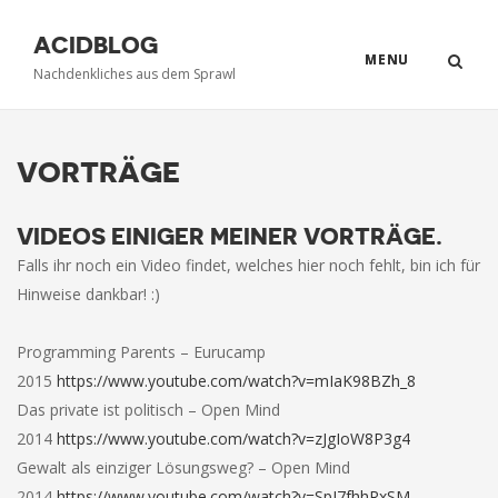
ACIDBLOG
MENU
Nachdenkliches aus dem Sprawl
VORTRÄGE
VIDEOS EINIGER MEINER VORTRÄGE.
Falls ihr noch ein Video findet, welches hier noch fehlt, bin ich für
Hinweise dankbar! :)
Programming Parents – Eurucamp
2015
https://www.youtube.com/watch?v=mIaK98BZh_8
Das private ist politisch – Open Mind
2014
https://www.youtube.com/watch?v=zJgIoW8P3g4
Gewalt als einziger Lösungsweg? – Open Mind
2014
https://www.youtube.com/watch?v=SpI7fhhRxSM