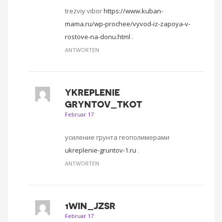
trezviy vibor
https://www.kuban-
mama.ru/wp-prochee/vyvod-iz-zapoya-v-
rostove-na-donu.html
.
ANTWORTEN
YKREPLENIE
GRYNTOV_TKOT
Februar 17
усиление грунта геополимерами
ukreplenie-gruntov-1.ru
.
ANTWORTEN
1WIN_JZSR
Februar 17