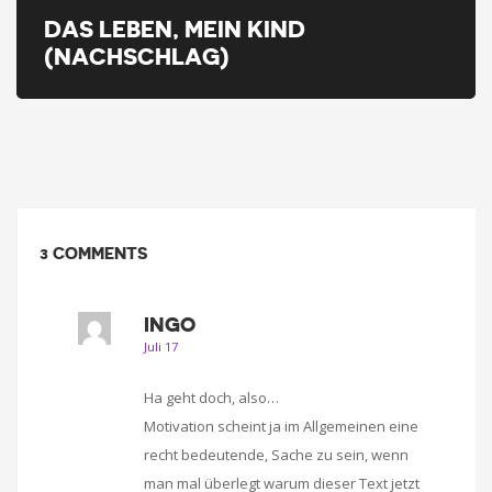
DAS LEBEN, MEIN KIND
(NACHSCHLAG)
3 COMMENTS
INGO
Juli 17
Ha geht doch, also…
Motivation scheint ja im Allgemeinen eine
recht bedeutende, Sache zu sein, wenn
man mal überlegt warum dieser Text jetzt