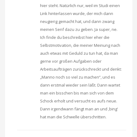
hier steht. Natürlich nur, weil im Studi einen
Link hinterlassen wurde, der mich dann
neugierig gemacht hat, und dann zwang
meinen Senf dazu zu geben. Ja super, ne.
Ich finde du beschreibst hier eher die
Selbstmotivation, die meiner Meinung nach
auch etwas mit Geduld zu tun hat, da man
gerne vor großen Aufgaben oder
Arbeitsaufträgen zurückschreckt und denkt:
„Manno noch so viel zu machen“, und es
dann erstmal wieder sein läßt. Dann wartet
man ein bisschen bis man sich von dem
Schock erholt und versucht es aufs neue.
Dann irgendwann fängt man an und ‚bing‘
hat man die Schwelle überschritten.