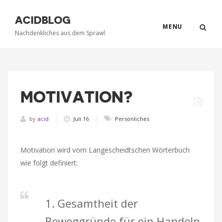
ACIDBLOG
MENU
Nachdenkliches aus dem Sprawl
MOTIVATION?
by
acid
Juli 16
Persönliches
Motivation wird vom Langescheidtschen Wörterbuch
wie folgt definiert:
1. Gesamtheit der
Beweggründe für ein Handeln