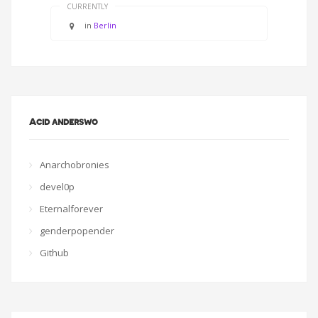
CURRENTLY
in
Berlin
Acid anderswo
Anarchobronies
devel0p
Eternalforever
genderpopender
Github