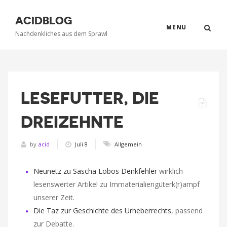
ACIDBLOG
MENU
Nachdenkliches aus dem Sprawl
LESEFUTTER, DIE
DREIZEHNTE
by
acid
Juli 8
Allgemein
Neunetz zu Sascha Lobos Denkfehler
wirklich
lesenswerter Artikel zu Immaterialiengüterk(r)ampf
unserer Zeit.
Die Taz zur Geschichte des Urheberrechts
, passend
zur Debatte.