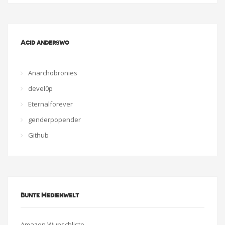
Acid anderswo
Anarchobronies
devel0p
Eternalforever
genderpopender
Github
Bunte Medienwelt
Amazon Wunschliste