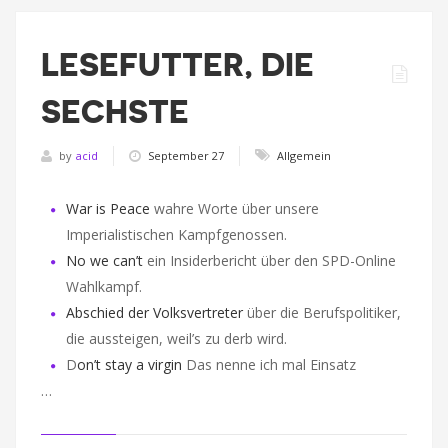
LESEFUTTER, DIE
SECHSTE
by
acid
September 27
Allgemein
War is Peace
wahre Worte über unsere
Imperialistischen Kampfgenossen.
No we can’t
ein Insiderbericht über den SPD-Online
Wahlkampf.
Abschied der Volksvertreter
über die Berufspolitiker,
die aussteigen, weil’s zu derb wird.
D
on’t stay a virgin
Das nenne ich mal Einsatz
…