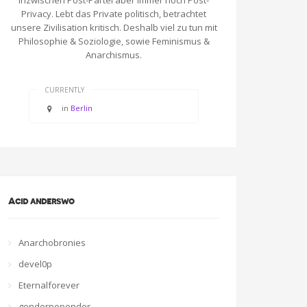
Inzwischen Post-Partei aber immer noch Post-
Privacy. Lebt das Private politisch, betrachtet
unsere Zivilisation kritisch. Deshalb viel zu tun mit
Philosophie & Soziologie, sowie Feminismus &
Anarchismus.
CURRENTLY
in
Berlin
Acid anderswo
Anarchobronies
devel0p
Eternalforever
genderpopender