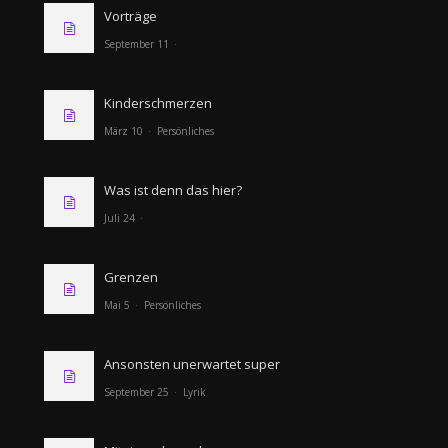
Vorträge
September 11
Kinderschmerzen
März 10
Persönliches
Was ist denn das hier?
Juli 24
Grenzen
Mai 5
Persönliches
Ansonsten unerwartet super
September 25
Lyrik