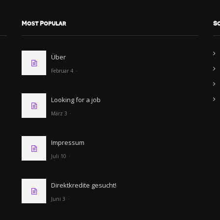
Most Popular
S
Über
Februar 4
Looking for a job
März 3
Impressum
Juli 10
Direktkredite gesucht!
Juni 3