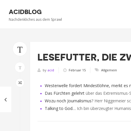
ACIDBLOG
Nachdenkliches aus dem Sprawl
T
LESEFUTTER, DIE 
T
by
acid
Februar 15
Allgemein
Westerwelle fordert Mindestlöhne, merkt es n
Das Fürchten gelehrt
über das Extremismus-Sc
Wozu noch Journalismus
? Herr Niggemeier sc
Talking to God…
Ich bin überzeugter Humanist,