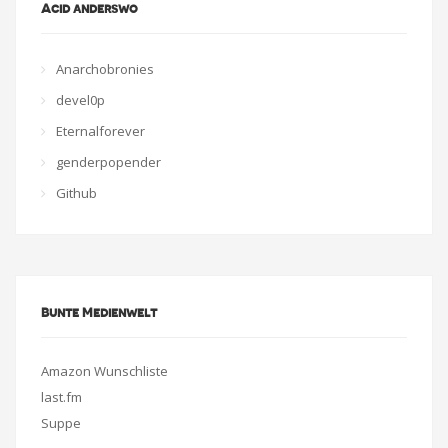
Acid anderswo
Anarchobronies
devel0p
Eternalforever
genderpopender
Github
Bunte Medienwelt
Amazon Wunschliste
last.fm
Suppe