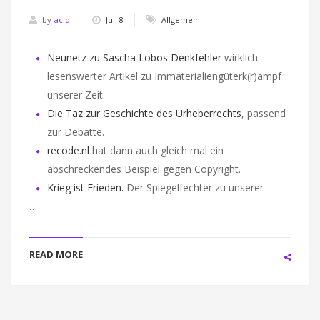
by
acid
Juli 8
Allgemein
Neunetz zu Sascha Lobos Denkfehler
wirklich
lesenswerter Artikel zu Immaterialiengüterk(r)ampf
unserer Zeit.
Die Taz zur Geschichte des Urheberrechts
, passend
zur Debatte.
recode.nl
hat dann auch gleich mal ein
abschreckendes Beispiel gegen Copyright.
Krieg ist Frieden.
Der Spiegelfechter zu unserer
…
READ MORE