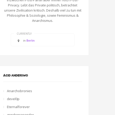
Inzwischen Post-Partei aber immer noch Post-
Privacy. Lebt das Private politisch, betrachtet
unsere Zivilisation kritisch. Deshalb viel zu tun mit
Philosophie & Soziologie, sowie Feminismus &
Anarchismus.
CURRENTLY
in
Berlin
Acid anderswo
Anarchobronies
devel0p
Eternalforever
genderpopender