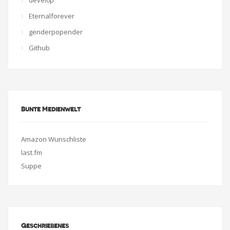
devel0p
Eternalforever
genderpopender
Github
Bunte Medienwelt
Amazon Wunschliste
last.fm
Suppe
Geschriebenes