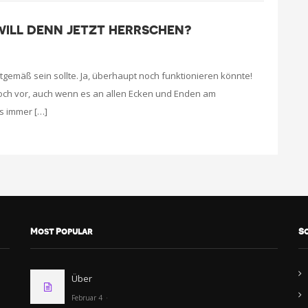
WILL DENN JETZT HERRSCHEN?
tgemäß sein sollte. Ja, überhaupt noch funktionieren könnte!
och vor, auch wenn es an allen Ecken und Enden am
ss immer […]
Most Popular
S
Über
Februar 4