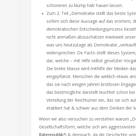
schöneren zu klump hab‘ hauen lassen.
Zum 2. Teil „Demokratie stellt das beste Sys
sofern sich diese Aussage auf das erörtern, 
demokratischen Entscheidungsprozess bezieht,
nicht anmaßen abzuschätzen inwieweit unsere
was uns heutzutage als Demokratie „verkauft
widersprechen. De Facto stellt dieses System, 
dar, welche – mit Hilfe selbst gesetzter Vorga
Die breite Masse wird mithilfe der Medien d
eingepflanzt. Menschen die wirklich etwas 
das sie nach einigen Jahren brotlosen Engage
das bestmögliche darstellt leuchtet schon be
Verteilung der Reichtümer ein, das sie sich 
etabliert hat & schwer aus dem Denken der M
Wenn wir also versuchen zu verstehen warum „Dem
Gesellschaftsform, welche sich am aggressivsten 
Räterepublik?
) & demnach, da die Geschichte von