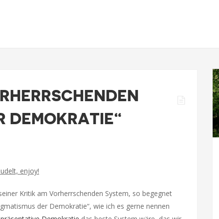
ORHERRSCHENDEN
R DEMOKRATIE“
udelt, enjoy!
seiner Kritik am Vorherrschenden System, so begegnet
matismus der Demokratie“, wie ich es gerne nennen
epräsentative Demokratie
das beste System wäre, das wir