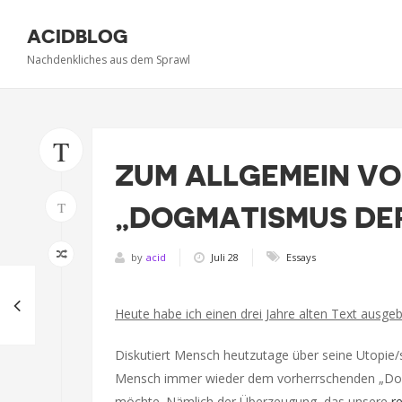
ACIDBLOG
Nachdenkliches aus dem Sprawl
T
ZUM ALLGEMEIN V
T
„DOGMATISMUS DE
by
acid
Juli 28
Essays
Heute habe ich einen drei Jahre alten Text ausgeb
Diskutiert Mensch heutzutage über seine Utopie/
Mensch immer wieder dem vorherrschenden „Dog
möchte. Nämlich der Überzeugung, das unsere
r