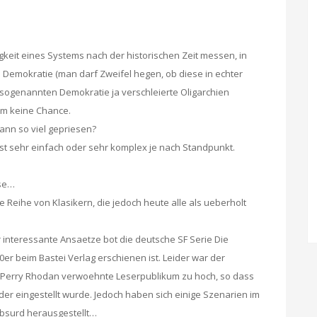
gkeit eines Systems nach der historischen Zeit messen, in
e Demokratie (man darf Zweifel hegen, ob diese in echter
n sogenannten Demokratie ja verschleierte Oligarchien
rm keine Chance.
ann so viel gepriesen?
ist sehr einfach oder sehr komplex je nach Standpunkt.
sse…
 Reihe von Klasikern, die jedoch heute alle als ueberholt
 interessante Ansaetze bot die deutsche SF Serie Die
er beim Bastei Verlag erschienen ist. Leider war der
s Perry Rhodan verwoehnte Leserpublikum zu hoch, so dass
der eingestellt wurde. Jedoch haben sich einige Szenarien im
absurd herausgestellt…