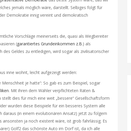
hes jemals möglich wäre, darstellt. Selbiges folgt für
t der Demokratie innig vereint und demokratisch
ämtliche Vorschläge meinerseits die, quasi als Wegbereiter
asieren (
garantiertes Grundeinkommen z.B.
) als
h des Geldes zu entledigen, wird sogar als zivilisatorischer
s inne wohnt, leicht aufgezeigt werden:
e Menschheit je hatte“: So gab es zum Beispiel, sogar
liken
. Mit ihren dem Wähler verpflichteten Räten &
ellt dies für mich eine weit „bessere“ Gesellschaftsform
er wurden diese Beispiele für ein besseres System alle
 daraus (in einem evolutionären Ansatz) jetzt zu folgern
s ansonsten ja noch existent wäre, ist grob fahrlässig. Es
rer) Golf2 das schönste Auto im Dorf ist, da ich alle