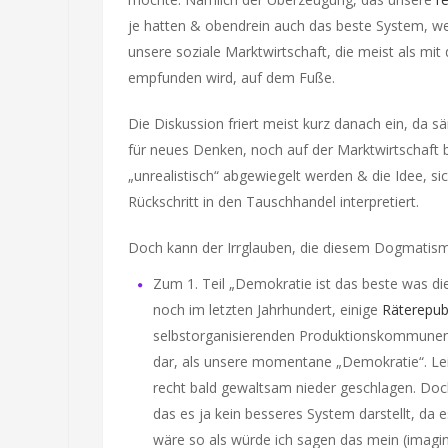
je hatten & obendrein auch das beste System, welc
unsere soziale Marktwirtschaft, die meist als mi
empfunden wird, auf dem Fuße.
Die Diskussion friert meist kurz danach ein, da s
für neues Denken, noch auf der Marktwirtschaft b
„unrealistisch“ abgewiegelt werden & die Idee, sic
Rückschritt in den Tauschhandel interpretiert.
Doch kann der Irrglauben, die diesem Dogmatismu
Zum 1. Teil „Demokratie ist das beste was di
noch im letzten Jahrhundert, einige
Räterepub
selbstorganisierenden Produktionskommunen st
dar, als unsere momentane „Demokratie“. Leid
recht bald gewaltsam nieder geschlagen. Doch
das es ja kein besseres System darstellt, da e
wäre so als würde ich sagen das mein (imaginä