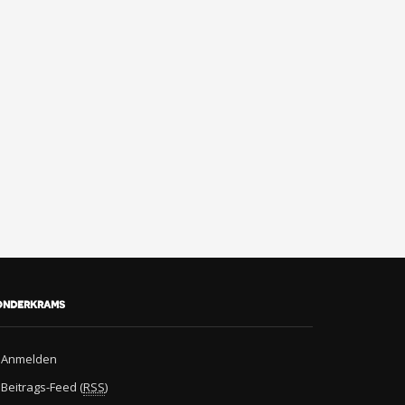
onderkrams
Anmelden
Beitrags-Feed (
RSS
)