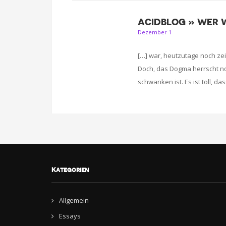
ACIDBLOG » WER 
Dezember 1
[…] war, heutzutage noch zei
Doch, das Dogma herrscht n
schwanken ist. Es ist toll, da
Kategorien
Allgemein
Essays