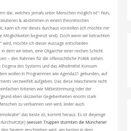
tem dar, welches jemals unter Menschen möglich ist“: Nun,
diskutieren & abstimmen in einem theoretischen
 kann ich mir dieses durchaus vorstellen (ich möchte mir
 Möglichkeiten begrenzt sind). Doch wenn wir betrachten
“ wird, möchte ich dieser Aussage entschieden
in dem wir leben, eine Oligarchie einer reichen Schicht
ben – den Rahmen für die offensichtliche Politik ziehen.
as Dogma des Systems und das Allheilmittel Konsum
ändern wollen in Programmen wie Agenda21 gebunden, auf
ments verzweifelt aufgeben. Das diese Maschinerie nicht
i einfachen Kriterien wie Mitbestimmung oder der
aufgrund eben skizzierter Gegebenheiten enorm stark
enschen zu verbannen sein wird, leider auch.
okratie“ das beste ist, kommt heraus: Es ist diejenige
durchsetzt(e) (
wessen Truppen stürmten die Münchener
 den Siegern geschrieben wird, am besten in dem