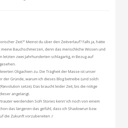
rischer Zeit?“ Meinst du über den Zeitverlauf? Falls ja, hätte
nt meine Bauchschmerzen, denn das menschliche Wissen und
en letzten zwei Jahrhunderten schlagartig, in Bezug auf
 gesehen.
leierten Oligachien zu. Die Trägheit der Masse ist unser
er der Gründe, warum ich dieses Blog betreibe (und solch
(R)evolution setze). Das braucht leider Zeit, bis die nötige
ieser angelangt.
trauter werdenden SciFi Stories kenn‘ ich noch von einem
schon das längeren das gefühl, dass ich Shadowrun bzw.
f die Zukunft vorzubereiten :/