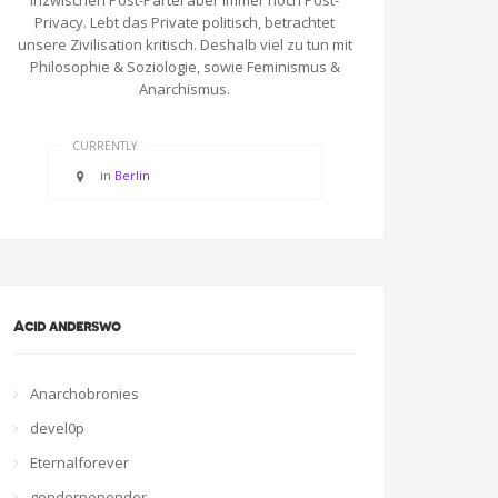
Inzwischen Post-Partei aber immer noch Post-
Privacy. Lebt das Private politisch, betrachtet
unsere Zivilisation kritisch. Deshalb viel zu tun mit
Philosophie & Soziologie, sowie Feminismus &
Anarchismus.
CURRENTLY
in
Berlin
Acid anderswo
Anarchobronies
devel0p
Eternalforever
genderpopender